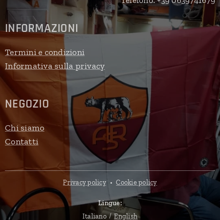
Telefono: +39 0639741679
INFORMAZIONI
Termini e condizioni
Informativa sulla privacy
NEGOZIO
Chi siamo
Contatti
Privacy policy
Cookie policy
Lingue
Italiano
English