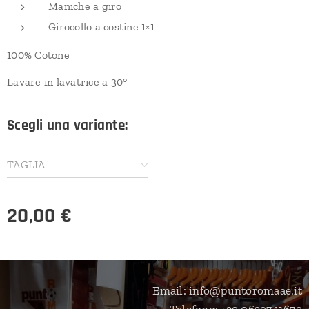
Maniche a giro
Girocollo a costine 1×1
100% Cotone
Lavare in lavatrice a 30°
Scegli una variante:
TAGLIA
20,00
€
Email: info@puntoromaae.it