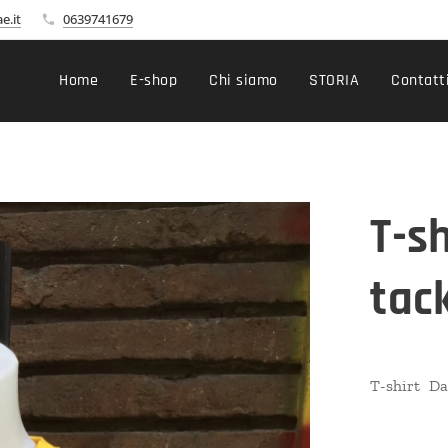
e.it
0639741679
Home
E-shop
Chi siamo
STORIA
Contatt
T-s
tac
T-shirt Da