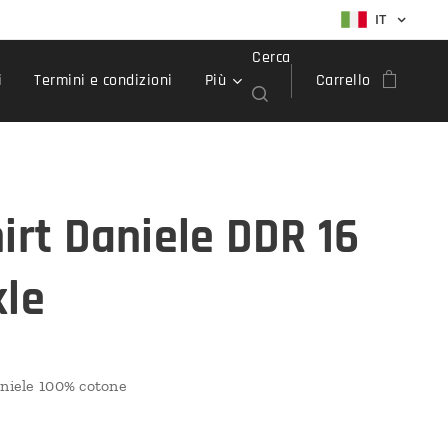
IT
Cerca
i
Termini e condizioni
Più
Carrello
hirt Daniele DDR 16
kle
niele 100% cotone