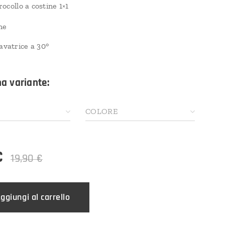
rocollo a costine 1×1
ne
avatrice a 30°
na variante:
COLORE
€
19,90
€
ggiungi al carrello