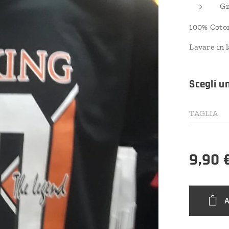
Gi
100% Coto
Lavare in l
Scegli u
TAGLIA
9,90
A