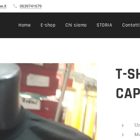
e.it
0639741679
Home
E-shop
Chi siamo
STORIA
Contatt
T-S
CAP
Un
Ma