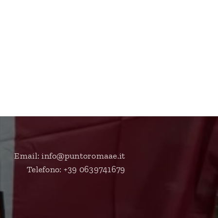
Email: info@puntoromaae.it
Telefono: +39 0639741679