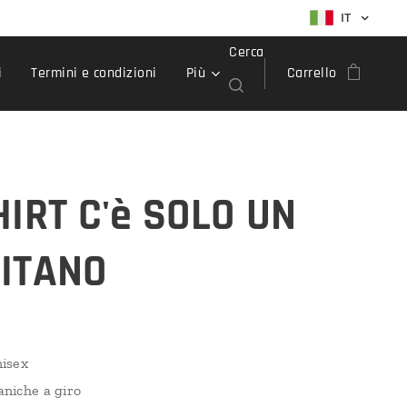
IT
Cerca
i
Termini e condizioni
Più
Carrello
HIRT C'è SOLO UN
ITANO
isex
niche a giro