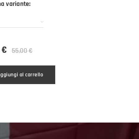
na variante:
€
55,00
€
ggiungi al carrello