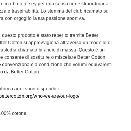
 in morbido jersey per una sensazione straordinaria
zza e traspirabilità. Lo stemma del club ricamato sul
ra con orgoglio la tua passione sportiva.
i questo prodotto è stato reperito tramite Better
tter Cotton si approvvigiona attraverso un modello di
custodia chiamato bilancio di massa. Questo è un
e consente di sostituire o miscelare Better Cotton
 convenzionale a condizione che volumi equivalenti
 da Better Cotton.
nformazioni sono disponibili
/bettercotton.org/who-we-are/our-logo/
 100% cotone