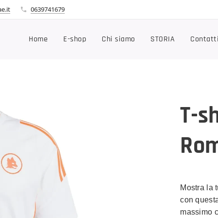
e.it
0639741679
Home
E-shop
Chi siamo
STORIA
Contatt
T-s
Rom
Mostra la 
con questa
massimo co