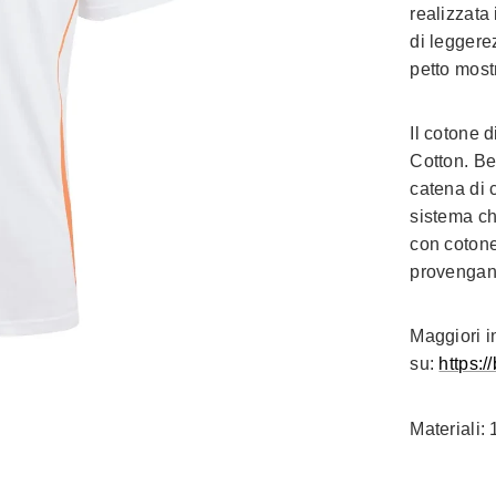
realizzata
di leggere
petto most
Il cotone d
Cotton. Be
catena di 
sistema ch
con cotone
provengano
Maggiori i
su:
https:/
Materiali: