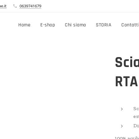
e.it
0639741679
Home
E-shop
Chi siamo
STORIA
Contatt
Sci
RTA
Sc
es
Di
100% acril