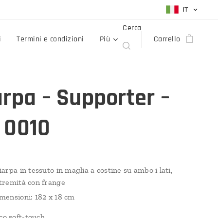
IT
Cerca
i
Termini e condizioni
Più
Carrello
arpa – Supporter –
 0010
iarpa in tessuto in maglia a costine su ambo i lati,
tremità con frange
mensioni: 182 x 18 cm
ico soft-touch