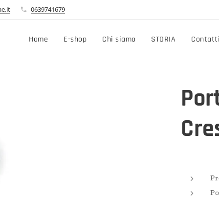
e.it
0639741679
Home
E-shop
Chi siamo
STORIA
Contatt
Por
Cre
Pr
Po