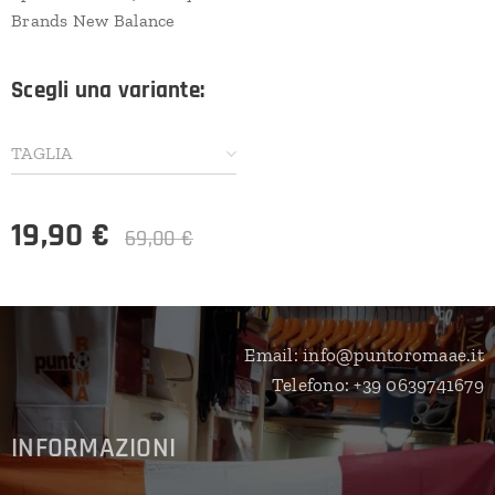
Brands New Balance
Scegli una variante:
TAGLIA
19,90
€
69,00
€
Email: info@puntoromaae.it
Telefono: +39 0639741679
INFORMAZIONI