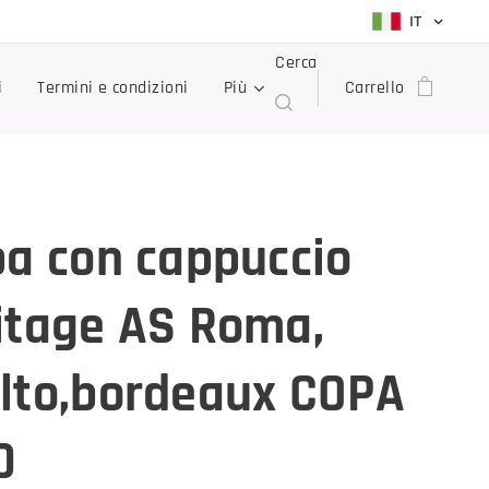
IT
Cerca
i
Termini e condizioni
Più
Carrello
pa con cappuccio
itage AS Roma,
lto,bordeaux COPA
0