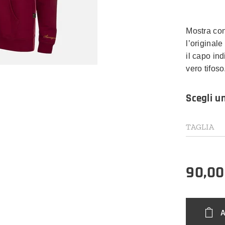
Mostra con
l’original
il capo in
vero tifoso
Scegli u
TAGLIA
90,00
A