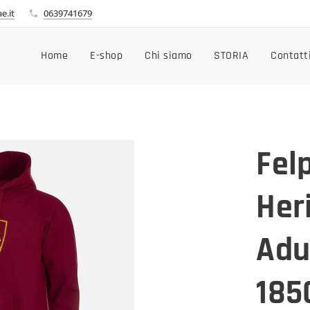
e.it
0639741679
Home
E-shop
Chi siamo
STORIA
Contatt
Fel
Her
Adu
185