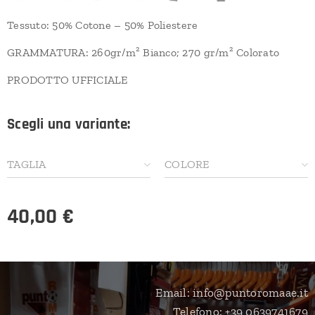
Tessuto: 50% Cotone – 50% Poliestere
GRAMMATURA: 260gr/m² Bianco; 270 gr/m² Colorato
PRODOTTO UFFICIALE
Scegli una variante:
TAGLIA
COLORE
40,00
€
Email: info@puntoromaae.it
Telefono: +39 0639741679