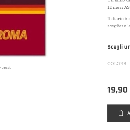
12 mesi A
Il diario è
scegliere l
Scegli u
COLORE
o crest
asr
19,90
a roma
rest
A