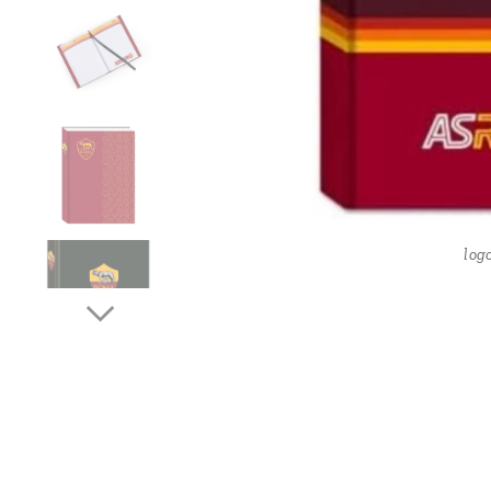
log
rom
c