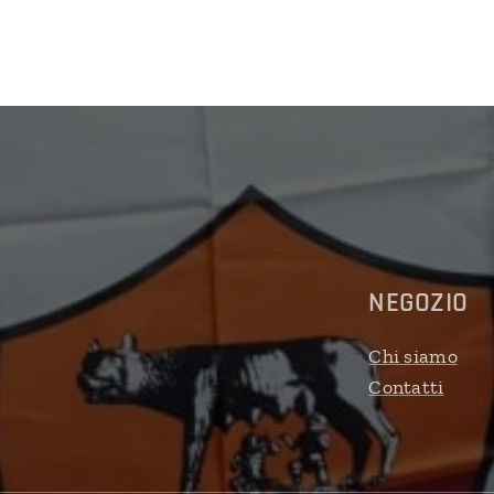
lack
upo
NEGOZIO
Chi siamo
Contatti