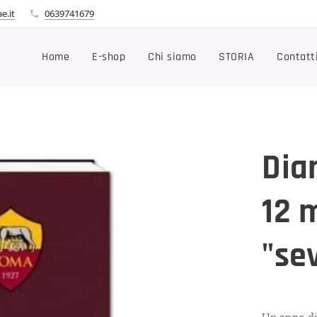
e.it
0639741679
Home
E-shop
Chi siamo
STORIA
Contatt
Dia
12 
"se
Un anno di