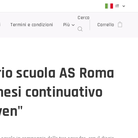
IT
Cerca
i
Termini e condizioni
Più
Carrello
rio scuola AS Roma
mesi continuativo
ven"
 scuola in compagnia della tua squadra, con il diario